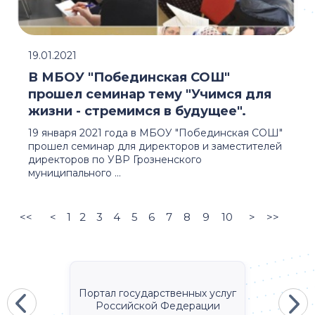
19.01.2021
В МБОУ "Побединская СОШ"
прошел семинар тему "Учимся для
жизни - стремимся в будущее".
19 января 2021 года в МБОУ "Побединская СОШ"
прошел семинар для директоров и заместителей
директоров по УВР Грозненского
муниципального ...
<<
<
1
2
3
4
5
6
7
8
9
10
>
>>
Портал государственных услуг
Российской Федерации